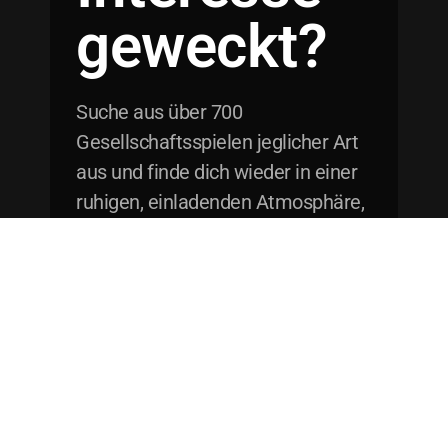
geweckt?
Suche aus über 700
Gesellschaftsspielen jeglicher Art
aus und finde dich wieder in einer
ruhigen, einladenden Atmosphäre,
in der du sorgenfrei spielen kannst.
Von jung bis alt, ob simpel oder
umfangreich, miteinander oder
gegeneinander, hier wirst du
definitiv fündig!
Nicht nur Spiele!
Wir bieten ebenfalls einen